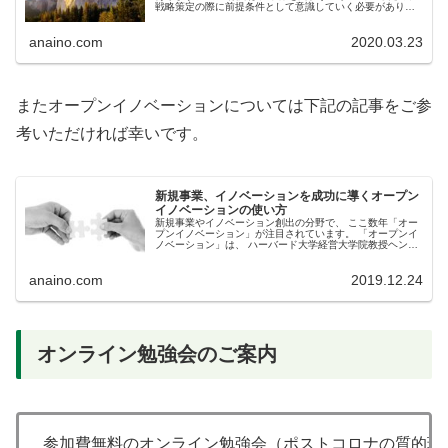
戦略策定の際に前提条件として意識していく必要がありま
す。 今回の結論としましては、 製品ライフサイクルの短命
化に対応するために、 開...
anaino.com
2020.03.23
またオープンイノベーションについては下記の記事をご参
考いただければ幸いです。
新規事業、イノベーションを成功に導くオープン
イノベーションの使い方
新規事業やイノベーション創出の分野で、 ここ数年「オー
プンイノベーション」が注目されています。 「オープンイ
ノベーション」は、 ハーバード大学経営大学院教授ヘンリ
ー・チェスブロウによって 2003年に提唱された概念です。
自社だけでなく他社...
anaino.com
2019.12.24
オンライン勉強会のご案内
参加費無料のオンライン勉強会（ポストコロナの質的環境