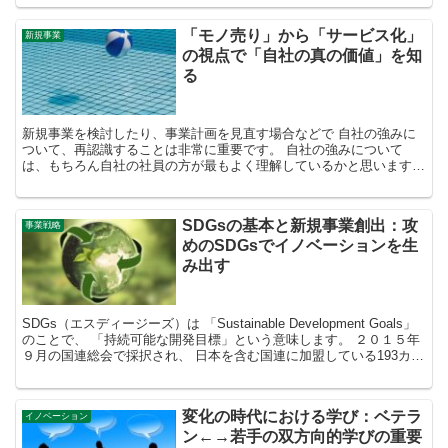
「モノ売り」から「サービス化」
新規事業
の視点で「自社の真の価値」を知
る
新規事業を検討したり、事業計画を見直す場合などで 自社の強みに
ついて、再認識することは非常に重要です。 自社の強みについて
は、もちろん自社の社員の方が最もよく理解しているかと思います
が、 一方で、社内から見た場合と社外から見た場合で、 別の...
SDGsの基本と新規事業創出：攻
事業戦略
めのSDGsでイノベーションを生
み出す
SDGs（エスディージーズ）は 「Sustainable Development Goals」
のことで、 「持続可能な開発目標」という意味します。 ２０１５年
９月の国連総会で採択され、 日本を含む国連に加盟している193カ国
の共通の 国際社...
変化の時代における学び：ベテラ
イノベーション
ン←→若手の双方向的学びの重要