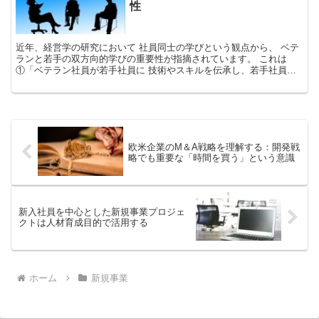
性
近年、経営学の研究において 社員同士の学びという観点から、 ベテ
ランと若手の双方向的学びの重要性が指摘されています。 これは
①「ベテラン社員が若手社員に 技術やスキルを伝承し、若手社員が
ベテランに学ぶ」 ということと、 ②「若手社員がキャ...
欧米企業のM＆A戦略を理解する：開発戦
略でも重要な「時間を買う」という意識
新入社員を中心とした新規事業プロジェ
クトは人材育成目的で活用する
ホーム
新規事業