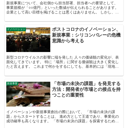
新規事業について、会社側から担当部署、担当者への要望として、
事業規模が「○○億円」といった数値が伝えられることがあります。
企業として高い目標を掲げることは悪くはありません。 しかし、現
実的にクリアすることが難しい目標が設定されているケー...
ポストコロナのイノベーション、
イノベーション
新規事業：シリコンバレーの危機
意識から考える
新型コロナウイルスの影響に端を発した 人々の価値観の変化が、表
面化してきています。 特に「場所」に関する価値観は大きく変化し
たと言えます。 これまで何かをするにしても、基本的には「現地に
行く」ことが 前提となってビジネスの進められていました...
「市場の未決の課題」を発見する
新規事業
方法：開発者が市場との接点を持
つことの重要性
イノベーションや新規事業創出の際において、 「市場の未決の課
題」からスタートすることは、 進め方として王道であり、事業化の
成功確率も高くなります。 「市場の未決の課題」を探索するために
は、市場と接点を持ち、 観察を行うことで、顧客が気づいて...