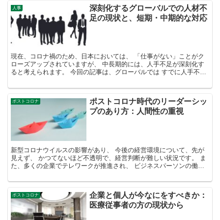
深刻化するグローバルでの人材不
人事
足の現状と、短期・中期的な対応
現在、コロナ禍のため、日本においては、 「仕事がない」ことがク
ローズアップされていますが、 中長期的には、人手不足が深刻化す
ると考えられます。 今回の記事は、グローバルでは すでに人手不足
の兆候が出ており、 今後、日本でも各企業の人材獲得競...
ポストコロナ時代のリーダーシッ
ポストコロナ
プのあり方：人間性の重視
新型コロナウイルスの影響があり、 今後の経営環境について、先が
見えず、 かつてないほど不透明で、経営判断が難しい状況です。 ま
た、多くの企業でテレワークが推進され、 ビジネスパーソンの働き
方についても これまでとは違った試みが行われ、変化が...
企業と個人が今なにをすべきか：
ポストコロナ
医療従事者の方の現状から