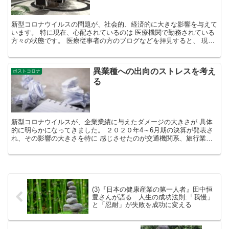
新型コロナウイルスの問題が、社会的、経済的に大きな影響を与えて
います。 特に現在、心配されているのは 医療機関で勤務されている
方々の状態です。 医療従事者の方のブログなどを拝見すると、 現場
では今も大変な苦労のなかで対応をしている様子が生々...
異業種への出向のストレスを考え
ポストコロナ
る
新型コロナウイルスが、企業業績に与えたダメージの大きさが 具体
的に明らかになってきました。 ２０２０年4～6月期の決算が発表さ
れ、その影響の大きさを特に 感じさせたのが交通機関系、旅行業、
飲食業の３業種です。 JR東日本は営業損益は2952...
(3)『日本の健康産業の第一人者』田中恒
豊さんが語る 人生の成功法則:「我慢」
と「忍耐」が失敗を成功に変える