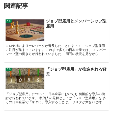
関連記事
ジョブ型雇用とメンバーシップ型
人事
雇用
コロナ禍によりテレワークが普及したことによって、 ジョブ型雇用
に注目が集まっています。 これまで多くの日本企業では、 メンバー
シップ型の働き方が行われていました。 周囲の状況を見ながら、 自
分が行うべき仕事を状況に合わせて対応するのが メン...
「ジョブ型雇用」が推進される背
人事
景
「ジョブ型雇用」について、日本企業においても 積極的な導入の検
討が行われています。 私個人の見解としては「ジョブ型雇用」を 多
くの日本企業で「すぐに」導入することは、 リスクが大きいと考え
ています。 それは次の２つの理由によるものです。 １...