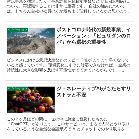
新規事業を検討したり、事業計画を見直す場合などで 自社の強みに
ついて、再認識することは非常に重要です。 自社の強みについて
は、もちろん自社の社員の方が最もよく理解しているかと思います
が、 一方で、社内から見た場合と社外から見た場合で、 別の...
ポストコロナ時代の新規事業、イ
イノベーション
ノベーション：「ビュリダンのロ
バ」から選択の重要性
ビジネスにおける意思決定などのスピード感が ますます早くなって
いると感じています。 環境変化にすぐに対応できなければ、 企業の
持続性に大きな影響を及ぼす可能性がでてきているからです。 しか
し、変化への対応の必要性は理解できていても、 これま...
ジェネレーティブAIがもたらすリ
イノベーション
ストラと不況
この２ヶ月ほどの間に、世の中に急速に普及したものに
「ChatGPT」があります。 このサービスは、まるで人間とやり取り
をしているような自然な会話形式で AIとチャットでのやり取りを行
い、 AIが質問に答えたり、文章やプログラムの作成を行っ...