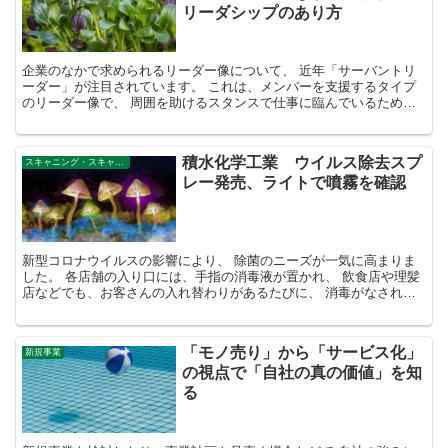
リーダシップのあり方
企業のなかで求められるリーダー像について、 近年「サーバントリ
ーダー」が注目されています。 これは、メンバーを支援するタイプ
のリーダー像で、 周囲を助けるスタンスで仕事に臨んでいるため、
チームメンバーは、その期待に応える形で主体性を発揮し...
積水化学工業 ウイルス除去スプ
スキャニング・スキャニングマテリアル
レー発売、ライトで噴霧を確認
新型コロナウイルスの影響により、 除菌のニーズが一気に高まりま
した。 各店舗の入り口には、手指の消毒液が置かれ、 飲食店や理髪
店などでも、お客さんの入れ替わりがあるたびに、 消毒がなされて
います。 エレベーターや公共の場においても 定期的な...
「モノ売り」から「サービス化」
新規事業
の視点で「自社の真の価値」を知
る